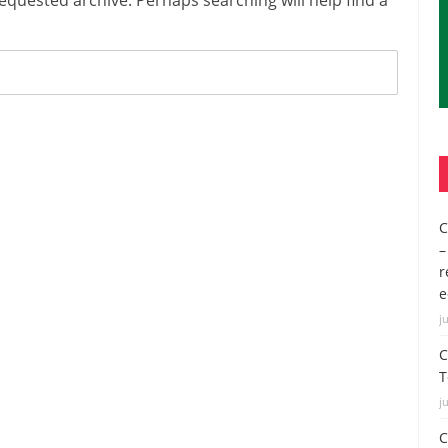
equested archive. Perhaps searching will help find a
C
–
r
e
j
C
T
j
C