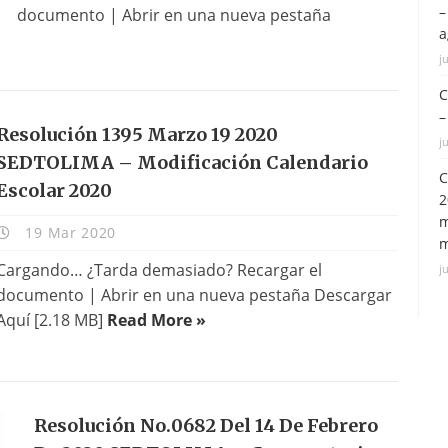
–
documento | Abrir en una nueva pestaña
a
j
C
–
Resolución 1395 Marzo 19 2020
j
SEDTOLIMA – Modificación Calendario
C
Escolar 2020
2
m
19 Mar 2020
m
Cargando… ¿Tarda demasiado? Recargar el
j
documento | Abrir en una nueva pestaña Descargar
Aquí [2.18 MB]
Read More »
Resolución No.0682 Del 14 De Febrero