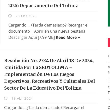
2026 Departamento Del Tolima
23 Oct 2025
Cargando… ¿Tarda demasiado? Recargar el
documento | Abrir en una nueva pestaña
Descargar Aquí [7.99 MB]
Read More »
C
Resolución No. 2334 De Abril 18 De 2024,
–
r
Emitida Por La SEDTOLIMA –
e
Implementación De Los Juegos
j
Deportivos, Recreativos Y Culturales Del
C
Sector De La Educativo Del Tolima.
T
19 Abr 2024
j
Cargando… ¿Tarda demasiado? Recargar el
C