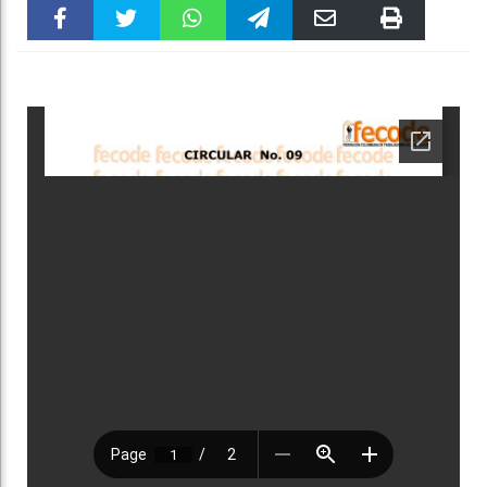
Faceboo
Twitter
WhatsAp
Telegra
Email
Print
k
pt
m