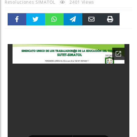
Resoluciones SIMATOL
2401 Views
Faceboo
Twitter
WhatsAp
Telegra
Email
Print
k
pt
m