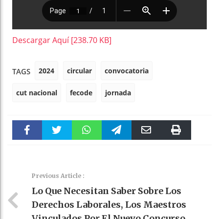
Descargar Aquí [238.70 KB]
2024
circular
convocatoria
TAGS
cut nacional
fecode
jornada
Faceboo
Twitter
WhatsAp
Telegra
Email
Print
k
pt
m
Previous Article :
Lo Que Necesitan Saber Sobre Los
Derechos Laborales, Los Maestros
Vinculados Por El Nuevo Concurso