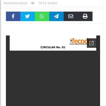
Normatividad
1073 Views
Faceboo
Twitter
WhatsAp
Telegra
Email
Print
k
pt
m