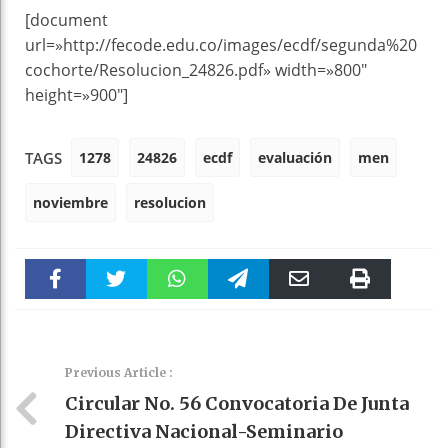
[document
url=»http://fecode.edu.co/images/ecdf/segunda%20
cochorte/Resolucion_24826.pdf» width=»800″
height=»900″]
1278
24826
ecdf
evaluación
men
TAGS
noviembre
resolucion
Faceboo
Twitter
WhatsAp
Telegra
Email
Print
k
pt
m
Previous Article :
Circular No. 56 Convocatoria De Junta
Directiva Nacional-Seminario