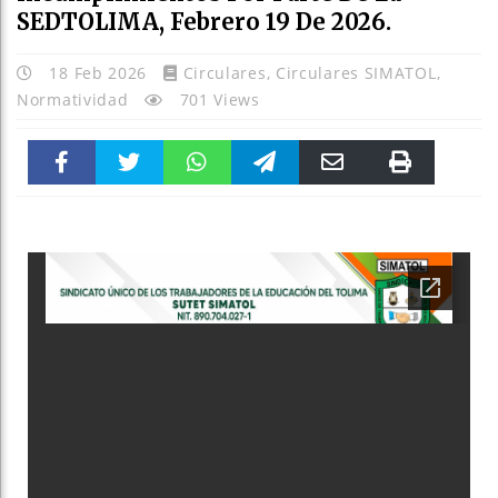
SEDTOLIMA, Febrero 19 De 2026.
18 Feb 2026
Circulares
,
Circulares SIMATOL
,
Normatividad
701 Views
Faceboo
Twitter
WhatsAp
Telegra
Email
Print
k
pt
m