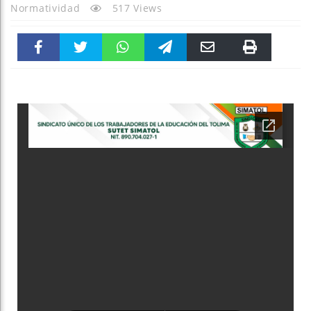
Normatividad
517 Views
Faceboo
Twitter
WhatsAp
Telegra
Email
Print
k
pt
m