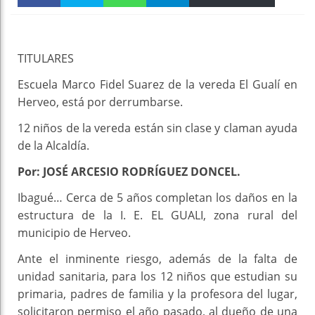
Faceboo
Twitter
WhatsAp
Telegra
Email
Print
k
pt
m
TITULARES
Escuela Marco Fidel Suarez de la vereda El Gualí en
Herveo, está por derrumbarse.
12 niños de la vereda están sin clase y claman ayuda
de la Alcaldía.
Por: JOSÉ ARCESIO RODRÍGUEZ DONCEL.
Ibagué… Cerca de 5 años completan los daños en la
estructura de la I. E. EL GUALI, zona rural del
municipio de Herveo.
Ante el inminente riesgo, además de la falta de
unidad sanitaria, para los 12 niños que estudian su
primaria, padres de familia y la profesora del lugar,
solicitaron permiso el año pasado, al dueño de una