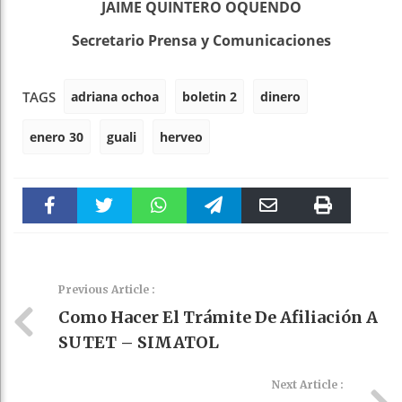
JAIME QUINTERO OQUENDO
Secretario Prensa y Comunicaciones
adriana ochoa
boletin 2
dinero
TAGS
enero 30
guali
herveo
Faceboo
Twitter
WhatsAp
Telegra
Email
Print
k
pt
m
Previous Article :
Como Hacer El Trámite De Afiliación A
SUTET – SIMATOL
Next Article :