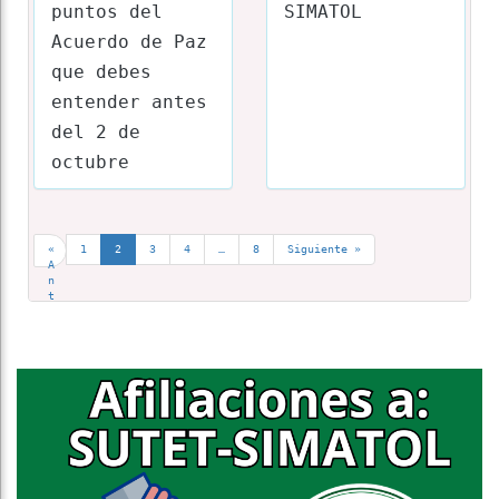
puntos del
SIMATOL
Acuerdo de Paz
que debes
entender antes
del 2 de
octubre
«
1
2
3
4
…
8
Siguiente »
A
n
t
e
r
i
o
r