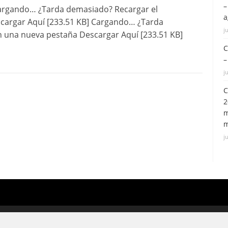
–
argando… ¿Tarda demasiado? Recargar el
a
cargar Aquí [233.51 KB] Cargando… ¿Tarda
j
 una nueva pestaña Descargar Aquí [233.51 KB]
C
–
j
C
2
m
m
j