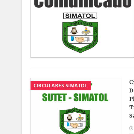
C
CIRCULARES SIMATOL
D
P
T
S