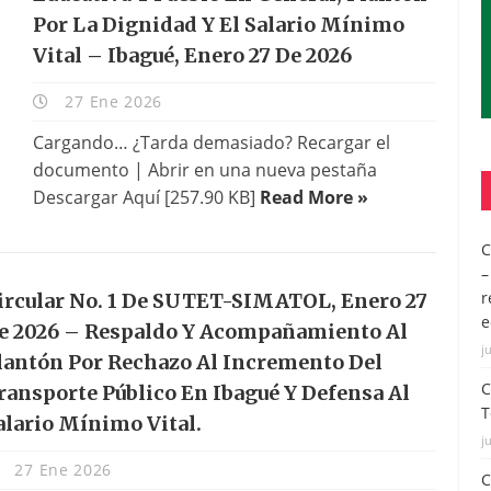
Por La Dignidad Y El Salario Mínimo
Vital – Ibagué, Enero 27 De 2026
27 Ene 2026
Cargando… ¿Tarda demasiado? Recargar el
documento | Abrir en una nueva pestaña
Descargar Aquí [257.90 KB]
Read More »
C
–
r
ircular No. 1 De SUTET-SIMATOL, Enero 27
e
e 2026 – Respaldo Y Acompañamiento Al
j
lantón Por Rechazo Al Incremento Del
C
ransporte Público En Ibagué Y Defensa Al
T
alario Mínimo Vital.
j
27 Ene 2026
C