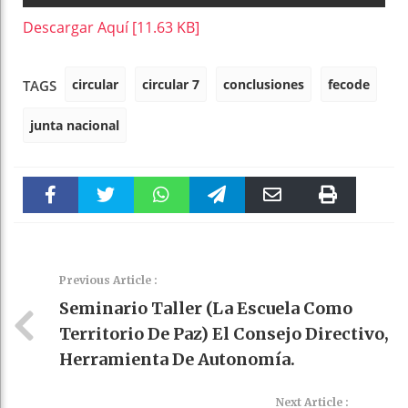
Descargar Aquí [11.63 KB]
circular
circular 7
conclusiones
fecode
TAGS
junta nacional
Faceboo
Twitter
WhatsAp
Telegra
Email
Print
k
pt
m
Previous Article :
Seminario Taller (La Escuela Como
Territorio De Paz) El Consejo Directivo,
Herramienta De Autonomía.
Next Article :