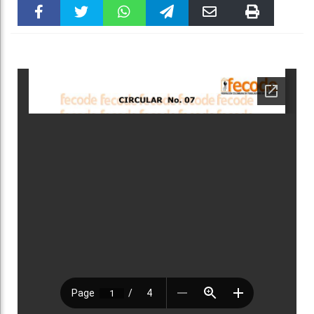
Faceboo
Twitter
WhatsAp
Telegra
Email
Print
k
pt
m