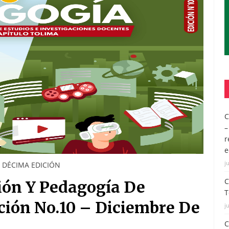
C
–
r
e
j
A DÉCIMA EDICIÓN
C
ción Y Pedagogía De
T
ión No.10 – Diciembre De
j
C