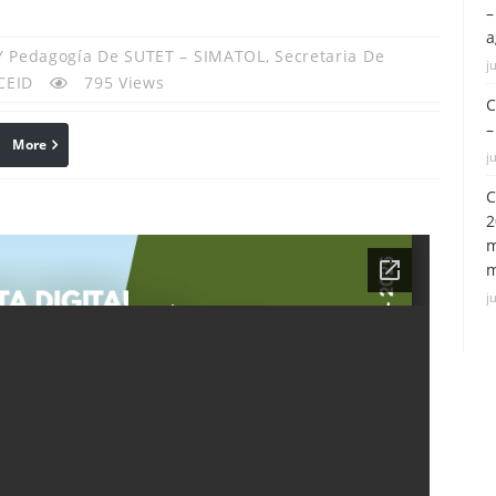
–
a
 Y Pedagogía De SUTET – SIMATOL
,
Secretaria De
j
CEID
795 Views
C
–
More
Print
j
C
2
m
m
j