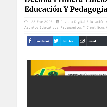
Educación Y Pedagog
23 Ene 2026
Revista Digital Educación
Asuntos Educativos, Pedagógicos Y Científicos 
Facebook
Twitter
Email