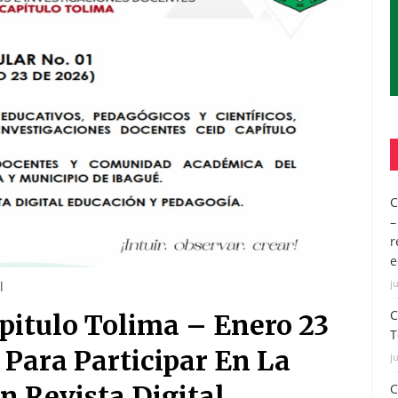
C
–
r
e
j
l
C
apitulo Tolima – Enero 23
T
 Para Participar En La
j
n Revista Digital
C