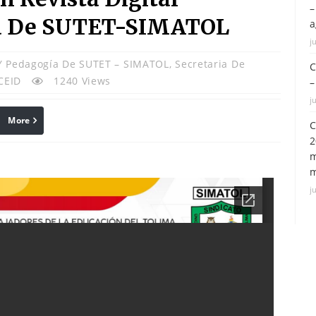
–
ía De SUTET-SIMATOL
a
j
 Y Pedagogía De SUTET – SIMATOL
,
Secretaria De
C
CEID
1240 Views
–
j
More
Print
C
2
m
m
j