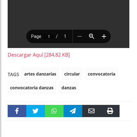
Descargar Aquí [284.82 KB]
artes danzarías
circular
convocatoria
TAGS
convocatoria danzas
danzas
Faceboo
Twitter
WhatsAp
Telegra
Email
Print
k
pt
m