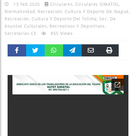
13 Feb 2025
Circulares
,
Circulares SIMATOL
,
Normatividad
,
Recreación, Cultura Y Deporte De Ibagué
,
Recreación, Cultura Y Deporte Del Tolima
,
Sec. De
Asuntos Culturales, Recreativos Y Deportivos
,
Secretarias CE
855 Views
Faceboo
Twitter
WhatsAp
Telegra
Email
Print
k
pt
m